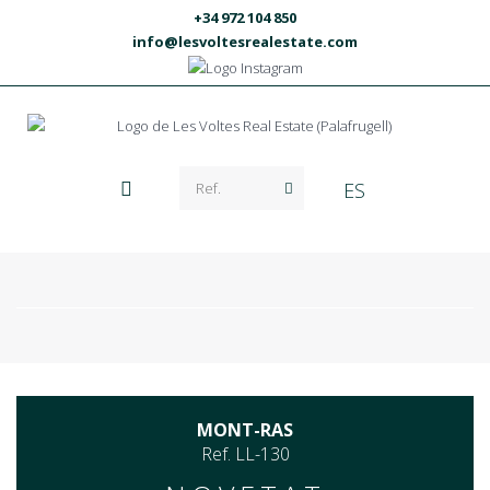
+34 972 104 850
info@lesvoltesrealestate.com
ES
MONT-RAS
Ref. LL-130