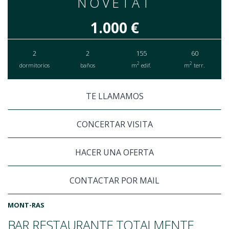
NOVETAT
1.000 €
2
2
155
60
2
2
dormitorios
baños
m
edif.
m
terr.
TE LLAMAMOS
CONCERTAR VISITA
HACER UNA OFERTA
CONTACTAR POR MAIL
MONT-RAS
BAR RESTAURANTE TOTALMENTE