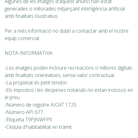
Algunes de les imatges d'aquest anunci han estat
generades o millorades mitjançant intel·ligència artificial
amb finalitats il·lustratius.
Per a més informació no dubti a contactar amb el nostre
equip comercial.
NOTA INFORMATIVA:
-Les imatges poden incloure recreacions o millores digitals
amb finalitats orientatives, sense valor contractual.
-La propietat és petit tenidor.
-Els impostos i les despeses notarials no estan inclosos en
el preu.
-Número de registre AICAT 1725.
-Número API 677.
-Etiqueta T9PJNWFPX
-Cèdula d'habitabilitat en tràmit