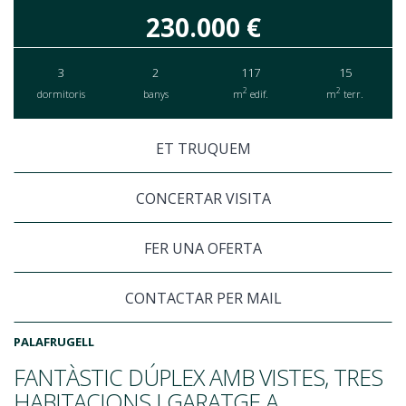
230.000 €
3
2
117
15
2
2
dormitoris
banys
m
edif.
m
terr.
ET TRUQUEM
CONCERTAR VISITA
FER UNA OFERTA
CONTACTAR PER MAIL
PALAFRUGELL
FANTÀSTIC DÚPLEX AMB VISTES, TRES
HABITACIONS I GARATGE A