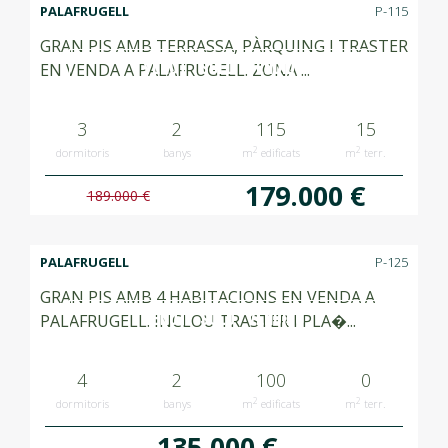
PALAFRUGELL
P-115
GRAN PIS AMB TERRASSA, PÀRQUING I TRASTER
VENUT SOLD VENDIDO
EN VENDA A PALAFRUGELL. ZONA ...
3
2
115
15
2
2
dormitoris
banys
m
edificats
m
terr.
179.000 €
189.000 €
PALAFRUGELL
P-125
GRAN PIS AMB 4 HABITACIONS EN VENDA A
VENUT SOLD VENDIDO
PALAFRUGELL. INCLOU TRASTER I PLA�...
4
2
100
0
2
2
dormitoris
banys
m
edificats
m
terr.
135.000 €