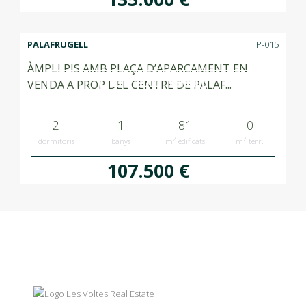
PALAFRUGELL
P-015
ÀMPLI PIS AMB PLAÇA D’APARCAMENT EN
VENUT SOLD VENDIDO
VENDA A PROP DEL CENTRE DE PALAF...
2
1
81
0
2
2
dormitoris
banys
m
edificats
m
terr.
107.500 €