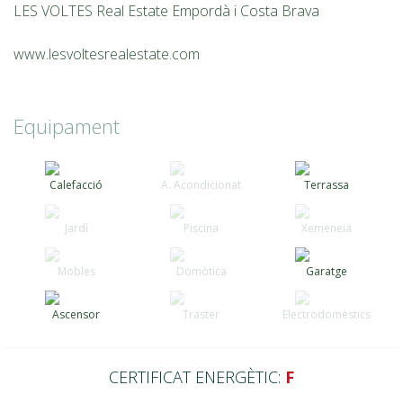
LES VOLTES Real Estate Empordà i Costa Brava
www.lesvoltesrealestate.com
Equipament
Calefacció
A. Acondicionat
Terrassa
Jardí
Piscina
Xemeneia
Mobles
Domòtica
Garatge
Ascensor
Traster
Electrodomèstics
CERTIFICAT ENERGÈTIC:
F