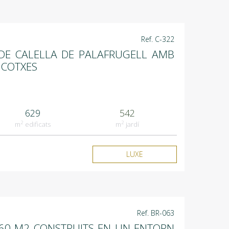
Ref. C-322
 DE CALELLA DE PALAFRUGELL AMB
3 COTXES
629
542
2
2
m
edificats
m
jardí
LUXE
Ref. BR-063
.460 M2 CONSTRUITS EN UN ENTORN