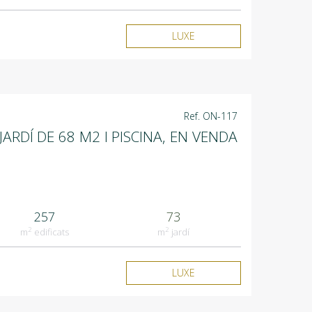
LUXE
Ref. ON-117
ARDÍ DE 68 M2 I PISCINA, EN VENDA
257
73
2
2
m
edificats
m
jardí
LUXE