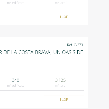
2
2
m
edificats
m
jardí
LUXE
Ref. C-273
R DE LA COSTA BRAVA, UN OASIS DE
340
3.125
2
2
m
edificats
m
jardí
LUXE