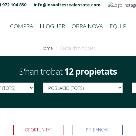
 972 104 850
info@lesvoltesrealestate.com
COMPRA
LLOGUER
OBRA NOVA
EQUIP
Home
Cerca d'immobles
S'han trobat
12 propietats
OPORTUNITAT
PR. BANCARI