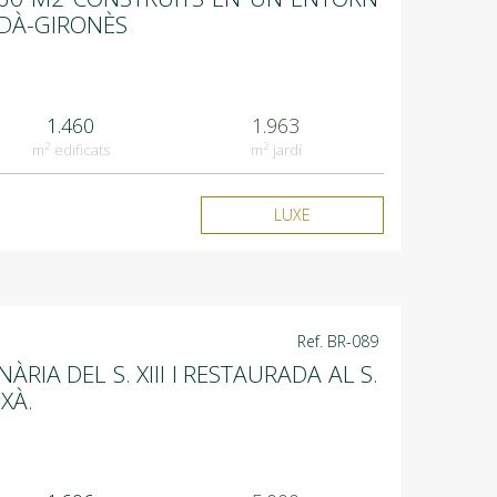
RDÀ-GIRONÈS
1.460
1.963
2
2
m
edificats
m
jardí
LUXE
Ref. BR-089
ÀRIA DEL S. XIII I RESTAURADA AL S.
XÀ.