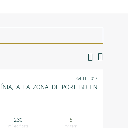
Ref. LLT-017
LÍNIA, A LA ZONA DE PORT BO EN
230
5
2
2
m
edificats
m
terr.