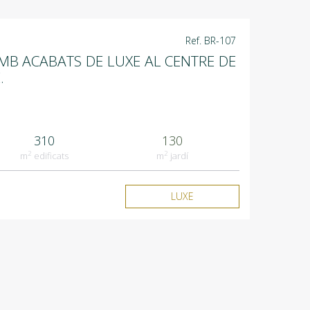
Ref. BR-107
MB ACABATS DE LUXE AL CENTRE DE
.
310
130
2
2
m
edificats
m
jardí
LUXE