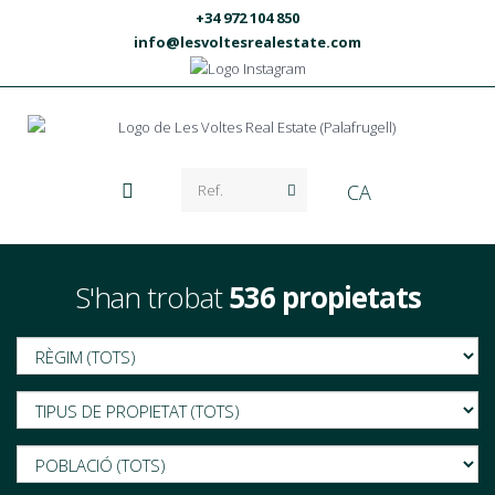
+34 972 104 850
info@lesvoltesrealestate.com
CA
S'han trobat
536 propietats