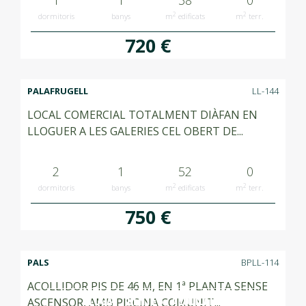
1
1
38
0
2
2
dormitoris
banys
m
edificats
m
terr.
720 €
PALAFRUGELL
LL-144
LOCAL COMERCIAL TOTALMENT DIÀFAN EN
LLOGUER A LES GALERIES CEL OBERT DE...
2
1
52
0
2
2
dormitoris
banys
m
edificats
m
terr.
750 €
PALS
BPLL-114
ACOLLIDOR PIS DE 46 M, EN 1ª PLANTA SENSE
LLOGAT RENTED ALQUILADO
ASCENSOR, AMB PISCINA COMUNIT...