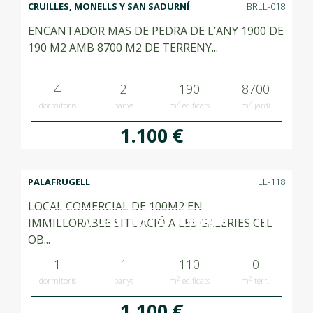
CRUILLES, MONELLS Y SAN SADURNÍ
BRLL-018
ENCANTADOR MAS DE PEDRA DE L’ANY 1900 DE
190 M2 AMB 8700 M2 DE TERRENY...
4
2
190
8700
2
2
dormitoris
banys
m
edificats
m
jardí
1.100 €
PALAFRUGELL
LL-118
LOCAL COMERCIAL DE 100M2 EN
LLOGAT RENTED ALQUILADO
IMMILLORABLE SITUACIÓ A LES GALERIES CEL
OB...
1
1
110
0
2
2
dormitoris
banys
m
edificats
m
terr.
1.100 €