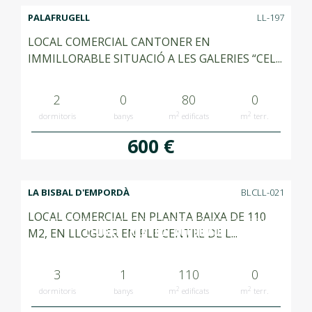
PALAFRUGELL
LL-197
LOCAL COMERCIAL CANTONER EN
IMMILLORABLE SITUACIÓ A LES GALERIES “CEL...
2
0
80
0
2
2
dormitoris
banys
m
edificats
m
terr.
600 €
LA BISBAL D'EMPORDÀ
BLCLL-021
LOCAL COMERCIAL EN PLANTA BAIXA DE 110
LLOGAT RENTED ALQUILADO
M2, EN LLOGUER EN PLE CENTRE DE L...
3
1
110
0
2
2
dormitoris
banys
m
edificats
m
terr.