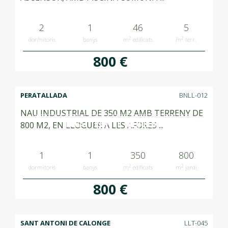
2
1
46
5
2
2
dormitoris
banys
m
edificats
m
terr.
800 €
PERATALLADA
BNLL-012
NAU INDUSTRIAL DE 350 M2 AMB TERRENY DE
LLOGAT RENTED ALQUILADO
800 M2, EN LLOGUER A LES AFORES ...
1
1
350
800
2
2
dormitoris
banys
m
edificats
m
jardí
800 €
SANT ANTONI DE CALONGE
LLT-045