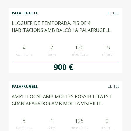
PALAFRUGELL
LLT-033
LLOGUER DE TEMPORADA. PIS DE 4
HABITACIONS AMB BALCÓ I A PALAFRUGELL
4
2
120
15
2
2
dormitoris
banys
m
edificats
m
jardí
900 €
PALAFRUGELL
LL-160
AMPLI LOCAL AMB MOLTES POSSIBILITATS I
GRAN APARADOR AMB MOLTA VISIBILIT...
3
1
125
0
2
2
dormitoris
banys
m
edificats
m
terr.