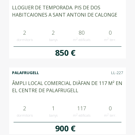
LLOGUER DE TEMPORADA. PIS DE DOS
HABITCAIONES A SANT ANTONI DE CALONGE
2
2
80
0
2
2
dormitoris
banys
m
edificats
m
terr.
850 €
PALAFRUGELL
LL-227
ÂMPLI LOCAL COMERCIAL DIÀFAN DE 117 M² EN
EL CENTRE DE PALAFRUGELL
2
1
117
0
2
2
dormitoris
banys
m
edificats
m
terr.
900 €