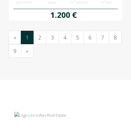
2
2
dormitoris
banys
m
edificats
m
terr.
1.200 €
«
1
2
3
4
5
6
7
8
9
»