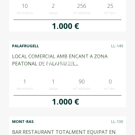
10
2
256
25
2
2
dormitoris
banys
m
edificats
m
terr.
1.000 €
PALAFRUGELL
LL-149
LOCAL COMERCIAL AMB ENCANT A ZONA
LLOGAT RENTED ALQUILADO
PEATONAL DE PALAFRUGELL
1
1
90
0
2
2
dormitoris
banys
m
edificats
m
terr.
1.000 €
MONT-RAS
LL-130
BAR RESTAURANT TOTALMENT EQUIPAT EN