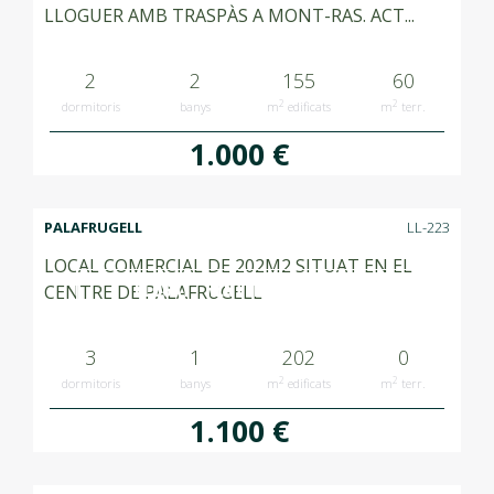
LLOGUER AMB TRASPÀS A MONT-RAS. ACT...
2
2
155
60
2
2
dormitoris
banys
m
edificats
m
terr.
1.000 €
PALAFRUGELL
LL-223
LOCAL COMERCIAL DE 202M2 SITUAT EN EL
LLOGAT RENTED ALQUILADO
CENTRE DE PALAFRUGELL
3
1
202
0
2
2
dormitoris
banys
m
edificats
m
terr.
1.100 €