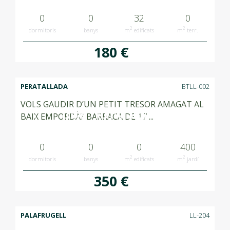
0
0
32
0
2
2
dormitoris
banys
m
edificats
m
terr.
180 €
PERATALLADA
BTLL-002
VOLS GAUDIR D’UN PETIT TRESOR AMAGAT AL
LLOGAT RENTED ALQUILADO
BAIX EMPORDÀ? BARRACA DE 17 ...
0
0
0
400
2
2
dormitoris
banys
m
edificats
m
jardí
350 €
PALAFRUGELL
LL-204