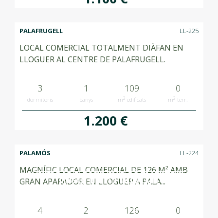
PALAFRUGELL
LL-225
LOCAL COMERCIAL TOTALMENT DIÀFAN EN
LLOGUER AL CENTRE DE PALAFRUGELL.
3
1
109
0
2
2
dormitoris
banys
m
edificats
m
terr.
1.200 €
PALAMÓS
LL-224
MAGNÍFIC LOCAL COMERCIAL DE 126 M² AMB
LLOGAT RENTED ALQUILADO
GRAN APARADOR EN LLOGUER A PALA...
4
2
126
0