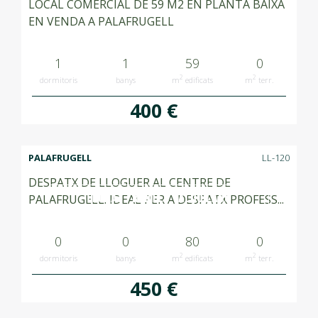
LOCAL COMERCIAL DE 59 M2 EN PLANTA BAIXA
EN VENDA A PALAFRUGELL
1
1
59
0
2
2
dormitoris
banys
m
edificats
m
terr.
400 €
PALAFRUGELL
LL-120
DESPATX DE LLOGUER AL CENTRE DE
LLOGAT RENTED ALQUILADO
PALAFRUGELL. IDEAL PER A DESPATX PROFESS...
0
0
80
0
2
2
dormitoris
banys
m
edificats
m
terr.
450 €