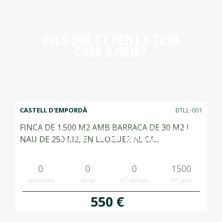
VOLS QUE ET FEM LA TEVA
CASA A MIDA?
CASTELL D'EMPORDÀ
BTLL-001
FINCA DE 1.500 M2 AMB BARRACA DE 30 M2 I
LLOGAT RENTED ALQUILADO
NAU DE 250 M2, EN LLOGUER AL CA...
0
0
0
1500
2
2
dormitoris
banys
m
edificats
m
jardí
550 €