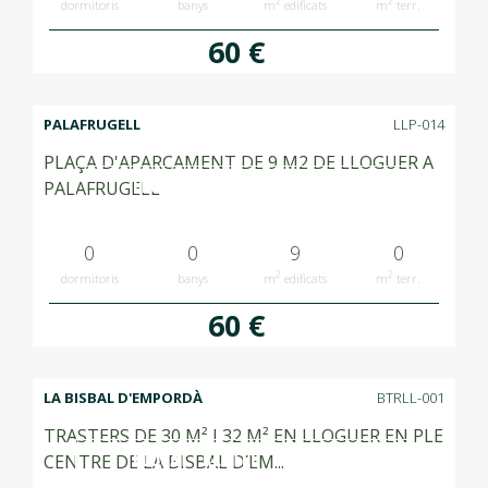
2
2
dormitoris
banys
m
edificats
m
terr.
60 €
PALAFRUGELL
LLP-014
PLAÇA D'APARCAMENT DE 9 M2 DE LLOGUER A
LLOGAT RENTED ALQUILADO
PALAFRUGELL
0
0
9
0
2
2
dormitoris
banys
m
edificats
m
terr.
60 €
LA BISBAL D'EMPORDÀ
BTRLL-001
TRASTERS DE 30 M² I 32 M² EN LLOGUER EN PLE
LLOGAT RENTED ALQUILADO
CENTRE DE LA BISBAL D’EM...