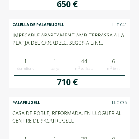
650 €
CALELLA DE PALAFRUGELL
LLT-041
IMPECABLE APARTAMENT AMB TERRASSA A LA
LLOGAT RENTED ALQUILADO
PLATJA DEL CANADELL, SEGONA LÍNI...
1
1
44
6
2
2
dormitoris
banys
m
edificats
m
terr.
710 €
PALAFRUGELL
LLC-035
CASA DE POBLE, REFORMADA, EN LLOGUER AL
LLOGAT RENTED ALQUILADO
CENTRE DE PALAFRUGELL